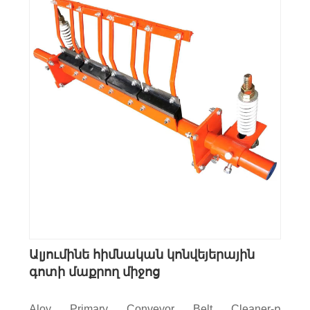
Ալյումինե հիմնական կոնվեյերային
գոտի մաքրող միջոց
Aloy Primary Conveyor Belt Cleaner-ը